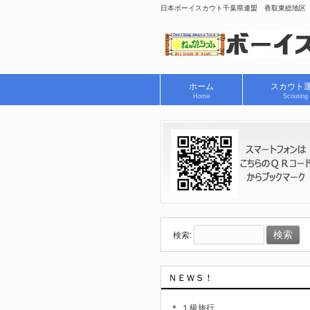
日本ボーイスカウト千葉県連盟 香取東総地区
ホーム
スカウト
Home
Scouting
検索:
ＮＥＷＳ！
１級旅行