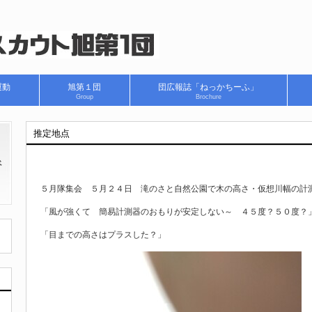
運動
旭第１団
団広報誌「ねっかちーふ」
Group
Brochure
推定地点
５月隊集会 ５月２４日 滝のさと自然公園で木の高さ・仮想川幅の計
「風が強くて 簡易計測器のおもりが安定しない～ ４５度？５０度？
「目までの高さはプラスした？」