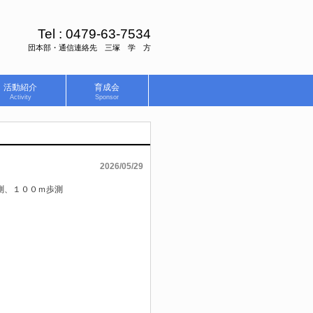
Tel :
0479-63-7534
団本部・通信連絡先 三塚 学 方
活動紹介
育成会
Activity
Sponsor
2026/05/29
測、１００ｍ歩測
」