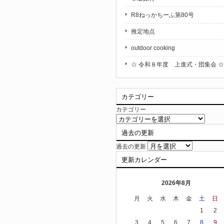
R8ねっかちーふ第80号
推定地点
outdoor cooking
☆ 令和８年度 上進式・団集会 ☆
カテゴリー
カテゴリー
過去の更新
過去の更新
更新カレンダー
2026年8月
月
火
水
木
金
土
日
1
2
3
4
5
6
7
8
9