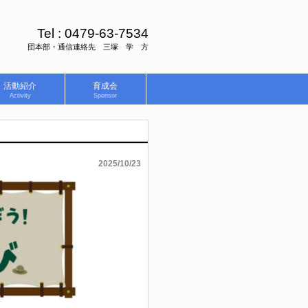
Tel :
0479-63-7534
団本部・通信連絡先 三塚 学 方
活動紹介
育成会
Activity
Sponsor
2025/10/23