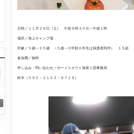
日時／１１月２９日（土） 午前９時３０分～午後１時
場所／海上キャンプ場
対象／５歳～２５歳 （５歳～小学校６年生は保護者同伴） １５組
参加費／無料
申し込み・問い合わせ／ボーイスカウト旭第１団事務局
鈴木（０９０－２１５２－９７１６）