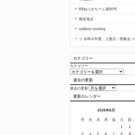
R8ねっかちーふ第80号
推定地点
outdoor cooking
☆ 令和８年度 上進式・団集会 ☆
カテゴリー
カテゴリー
過去の更新
過去の更新
更新カレンダー
2026年8月
月
火
水
木
金
土
日
1
2
3
4
5
6
7
8
9