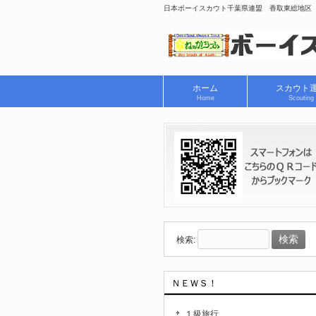
日本ボーイスカウト千葉県連盟 香取東総地区
ホーム
スカウト
Home
Scouting
検索:
ＮＥＷＳ！
１級旅行