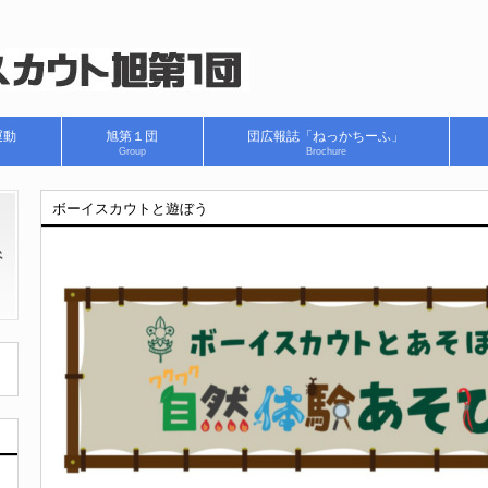
運動
旭第１団
団広報誌「ねっかちーふ」
Group
Brochure
ボーイスカウトと遊ぼう