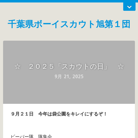
千葉県ボーイスカウト旭第１団
☆ ２０２５「スカウトの日」 ☆
9月 21, 2025
９月２１日 今年は袋公園をキレイにするぞ！
ビーバー隊 隊集会